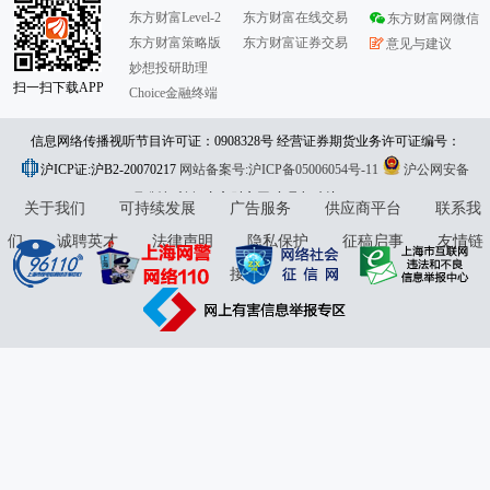
东方财富Level-2
东方财富在线交易
东方财富网微信
东方财富策略版
东方财富证券交易
意见与建议
妙想投研助理
扫一扫下载APP
Choice金融终端
信息网络传播视听节目许可证：0908328号 经营证券期货业务许可证编号：
沪ICP证:沪B2-20070217
913101046312860336 违法和不良信息举报:021-61278686 举报邮箱：
网站备案号:沪ICP备05006054号-11
沪公网安备
31010402000120号
版权所有:东方财富网
jubao@eastmoney.com
意见与建议:4000300059/952500
关于我们
可持续发展
广告服务
供应商平台
联系我
们
诚聘英才
法律声明
隐私保护
征稿启事
友情链
接