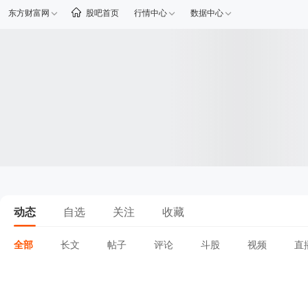
东方财富网
股吧首页
行情中心
数据中心
动态
自选
关注
收藏
全部
长文
帖子
评论
斗股
视频
直