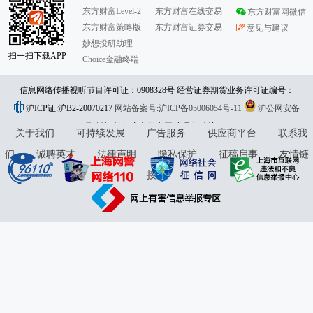
东方财富Level-2
东方财富在线交易
东方财富网微信
东方财富策略版
东方财富证券交易
意见与建议
妙想投研助理
扫一扫下载APP
Choice金融终端
信息网络传播视听节目许可证：0908328号 经营证券期货业务许可证编号：
沪ICP证:沪B2-20070217
913101046312860336 违法和不良信息举报:021-61278686 举报邮箱：
网站备案号:沪ICP备05006054号-11
沪公网安备
31010402000120号
版权所有:东方财富网
jubao@eastmoney.com
意见与建议:4000300059/952500
关于我们
可持续发展
广告服务
供应商平台
联系我
们
诚聘英才
法律声明
隐私保护
征稿启事
友情链
接