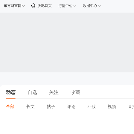
东方财富网
股吧首页
行情中心
数据中心
动态
自选
关注
收藏
全部
长文
帖子
评论
斗股
视频
直