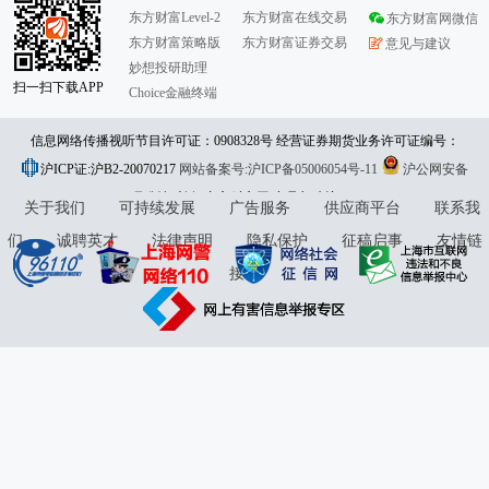
东方财富Level-2
东方财富在线交易
东方财富网微信
东方财富策略版
东方财富证券交易
意见与建议
妙想投研助理
扫一扫下载APP
Choice金融终端
信息网络传播视听节目许可证：0908328号 经营证券期货业务许可证编号：
沪ICP证:沪B2-20070217
913101046312860336 违法和不良信息举报:021-61278686 举报邮箱：
网站备案号:沪ICP备05006054号-11
沪公网安备
31010402000120号
版权所有:东方财富网
jubao@eastmoney.com
意见与建议:4000300059/952500
关于我们
可持续发展
广告服务
供应商平台
联系我
们
诚聘英才
法律声明
隐私保护
征稿启事
友情链
接