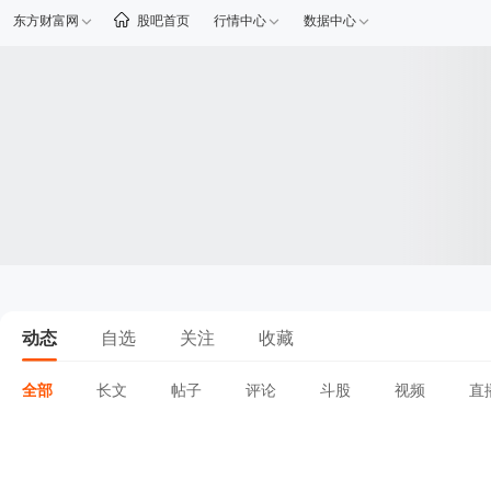
东方财富网
股吧首页
行情中心
数据中心
动态
自选
关注
收藏
全部
长文
帖子
评论
斗股
视频
直