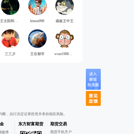
王太阳和张月亮
lemon998
撬板王中王
三三彡
王在都市
wxm1988meng
判断，自行决定证券投资并承担相应风险。
金
东方财富期货
期货交易
期货手机开户
网微博