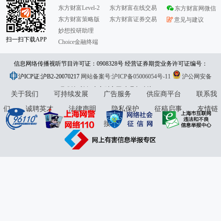
东方财富Level-2
东方财富在线交易
东方财富网微信
东方财富策略版
东方财富证券交易
意见与建议
妙想投研助理
扫一扫下载APP
Choice金融终端
信息网络传播视听节目许可证：0908328号 经营证券期货业务许可证编号：
沪ICP证:沪B2-20070217
913101046312860336 违法和不良信息举报:021-61278686 举报邮箱：
网站备案号:沪ICP备05006054号-11
沪公网安备
31010402000120号
版权所有:东方财富网
jubao@eastmoney.com
意见与建议:4000300059/952500
关于我们
可持续发展
广告服务
供应商平台
联系我
们
诚聘英才
法律声明
隐私保护
征稿启事
友情链
接