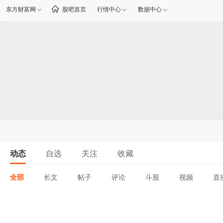
东方财富网
股吧首页
行情中心
数据中心
动态
自选
关注
收藏
全部
长文
帖子
评论
斗股
视频
直