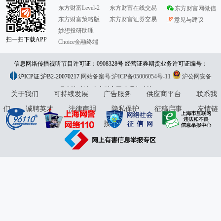
东方财富Level-2
东方财富在线交易
东方财富网微信
东方财富策略版
东方财富证券交易
意见与建议
妙想投研助理
扫一扫下载APP
Choice金融终端
信息网络传播视听节目许可证：0908328号 经营证券期货业务许可证编号：
沪ICP证:沪B2-20070217
913101046312860336 违法和不良信息举报:021-61278686 举报邮箱：
网站备案号:沪ICP备05006054号-11
沪公网安备
31010402000120号
版权所有:东方财富网
jubao@eastmoney.com
意见与建议:4000300059/952500
关于我们
可持续发展
广告服务
供应商平台
联系我
们
诚聘英才
法律声明
隐私保护
征稿启事
友情链
接