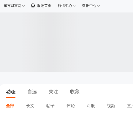
东方财富网
股吧首页
行情中心
数据中心
动态
自选
关注
收藏
全部
长文
帖子
评论
斗股
视频
直