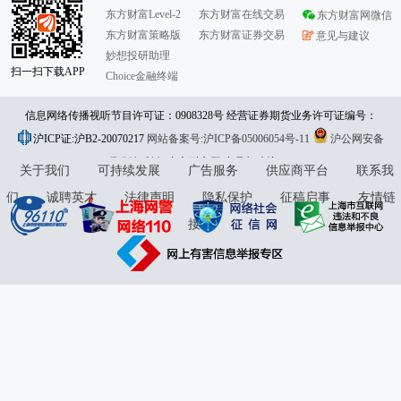
东方财富Level-2
东方财富在线交易
东方财富网微信
东方财富策略版
东方财富证券交易
意见与建议
妙想投研助理
扫一扫下载APP
Choice金融终端
信息网络传播视听节目许可证：0908328号 经营证券期货业务许可证编号：
沪ICP证:沪B2-20070217
913101046312860336 违法和不良信息举报:021-61278686 举报邮箱：
网站备案号:沪ICP备05006054号-11
沪公网安备
31010402000120号
版权所有:东方财富网
jubao@eastmoney.com
意见与建议:4000300059/952500
关于我们
可持续发展
广告服务
供应商平台
联系我
们
诚聘英才
法律声明
隐私保护
征稿启事
友情链
接