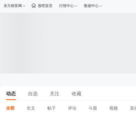
东方财富网
股吧首页
行情中心
数据中心
动态
自选
关注
收藏
全部
长文
帖子
评论
斗股
视频
直