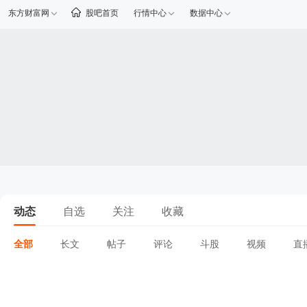
东方财富网
股吧首页
行情中心
数据中心
动态
自选
关注
收藏
全部
长文
帖子
评论
斗股
视频
直