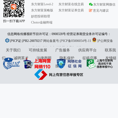
东方财富Level-2
东方财富在线交易
东方财富网微信
东方财富策略版
东方财富证券交易
意见与建议
妙想投研助理
扫一扫下载APP
Choice金融终端
信息网络传播视听节目许可证：0908328号 经营证券期货业务许可证编号：
沪ICP证:沪B2-20070217
913101046312860336 违法和不良信息举报:021-61278686 举报邮箱：
网站备案号:沪ICP备05006054号-11
沪公网安备
31010402000120号
版权所有:东方财富网
jubao@eastmoney.com
意见与建议:4000300059/952500
关于我们
可持续发展
广告服务
供应商平台
联系我
们
诚聘英才
法律声明
隐私保护
征稿启事
友情链
接