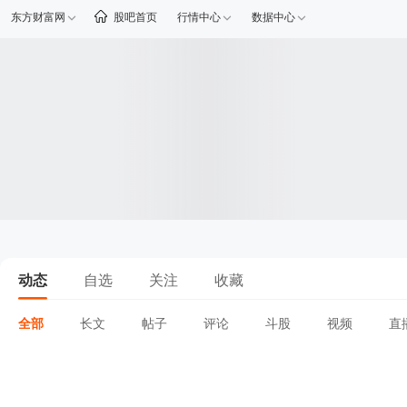
东方财富网
股吧首页
行情中心
数据中心
动态
自选
关注
收藏
全部
长文
帖子
评论
斗股
视频
直