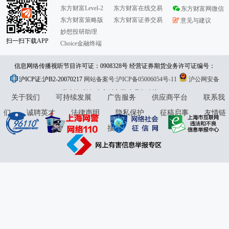
东方财富Level-2
东方财富在线交易
东方财富网微信
东方财富策略版
东方财富证券交易
意见与建议
妙想投研助理
扫一扫下载APP
Choice金融终端
信息网络传播视听节目许可证：0908328号 经营证券期货业务许可证编号：
沪ICP证:沪B2-20070217
913101046312860336 违法和不良信息举报:021-61278686 举报邮箱：
网站备案号:沪ICP备05006054号-11
沪公网安备
31010402000120号
版权所有:东方财富网
jubao@eastmoney.com
意见与建议:4000300059/952500
关于我们
可持续发展
广告服务
供应商平台
联系我
们
诚聘英才
法律声明
隐私保护
征稿启事
友情链
接