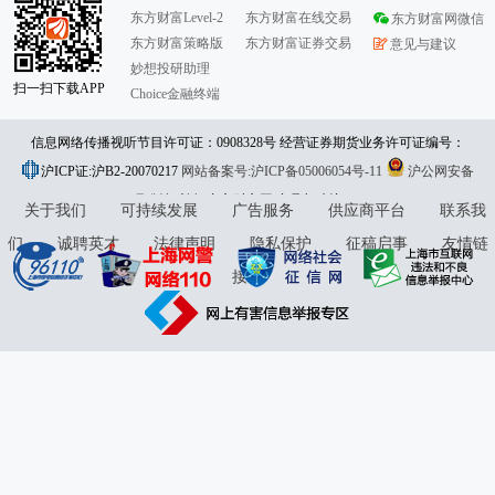
东方财富Level-2
东方财富在线交易
东方财富网微信
东方财富策略版
东方财富证券交易
意见与建议
妙想投研助理
扫一扫下载APP
Choice金融终端
信息网络传播视听节目许可证：0908328号 经营证券期货业务许可证编号：
沪ICP证:沪B2-20070217
913101046312860336 违法和不良信息举报:021-61278686 举报邮箱：
网站备案号:沪ICP备05006054号-11
沪公网安备
31010402000120号
版权所有:东方财富网
jubao@eastmoney.com
意见与建议:4000300059/952500
关于我们
可持续发展
广告服务
供应商平台
联系我
们
诚聘英才
法律声明
隐私保护
征稿启事
友情链
接