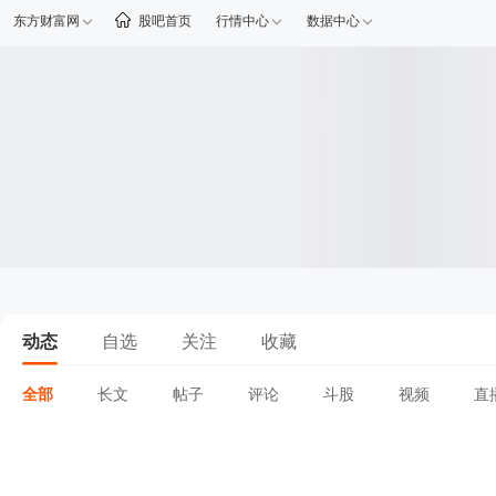
东方财富网
股吧首页
行情中心
数据中心
动态
自选
关注
收藏
全部
长文
帖子
评论
斗股
视频
直