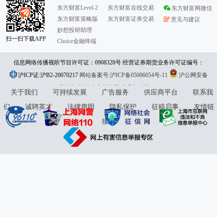
东方财富Level-2
东方财富在线交易
东方财富网微信
东方财富策略版
东方财富证券交易
意见与建议
妙想投研助理
扫一扫下载APP
Choice金融终端
信息网络传播视听节目许可证：0908328号 经营证券期货业务许可证编号：
沪ICP证:沪B2-20070217
913101046312860336 违法和不良信息举报:021-61278686 举报邮箱：
网站备案号:沪ICP备05006054号-11
沪公网安备
31010402000120号
版权所有:东方财富网
jubao@eastmoney.com
意见与建议:4000300059/952500
关于我们
可持续发展
广告服务
供应商平台
联系我
们
诚聘英才
法律声明
隐私保护
征稿启事
友情链
接