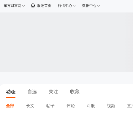
东方财富网
股吧首页
行情中心
数据中心
动态
自选
关注
收藏
全部
长文
帖子
评论
斗股
视频
直