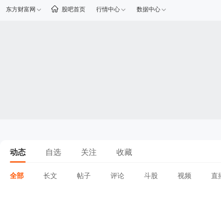
东方财富网
股吧首页
行情中心
数据中心
动态
自选
关注
收藏
全部
长文
帖子
评论
斗股
视频
直