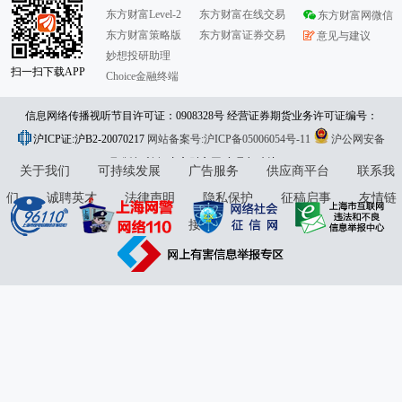
东方财富Level-2
东方财富在线交易
东方财富网微信
东方财富策略版
东方财富证券交易
意见与建议
妙想投研助理
扫一扫下载APP
Choice金融终端
信息网络传播视听节目许可证：0908328号 经营证券期货业务许可证编号：
沪ICP证:沪B2-20070217
913101046312860336 违法和不良信息举报:021-61278686 举报邮箱：
网站备案号:沪ICP备05006054号-11
沪公网安备
31010402000120号
版权所有:东方财富网
jubao@eastmoney.com
意见与建议:4000300059/952500
关于我们
可持续发展
广告服务
供应商平台
联系我
们
诚聘英才
法律声明
隐私保护
征稿启事
友情链
接