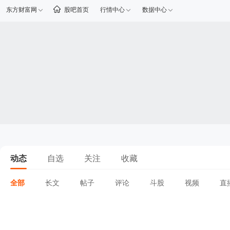
东方财富网
股吧首页
行情中心
数据中心
动态
自选
关注
收藏
全部
长文
帖子
评论
斗股
视频
直