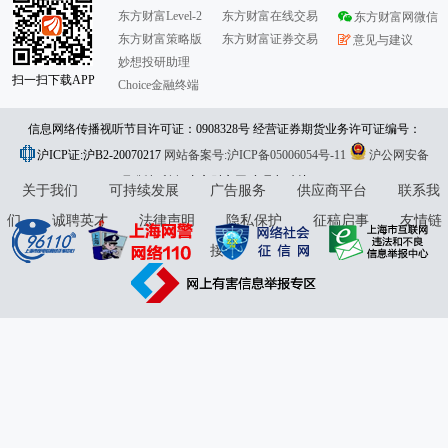
东方财富Level-2
东方财富在线交易
东方财富网微信
东方财富策略版
东方财富证券交易
意见与建议
妙想投研助理
扫一扫下载APP
Choice金融终端
信息网络传播视听节目许可证：0908328号 经营证券期货业务许可证编号：
沪ICP证:沪B2-20070217
913101046312860336 违法和不良信息举报:021-61278686 举报邮箱：
网站备案号:沪ICP备05006054号-11
沪公网安备
31010402000120号
版权所有:东方财富网
jubao@eastmoney.com
意见与建议:4000300059/952500
关于我们
可持续发展
广告服务
供应商平台
联系我
们
诚聘英才
法律声明
隐私保护
征稿启事
友情链
接