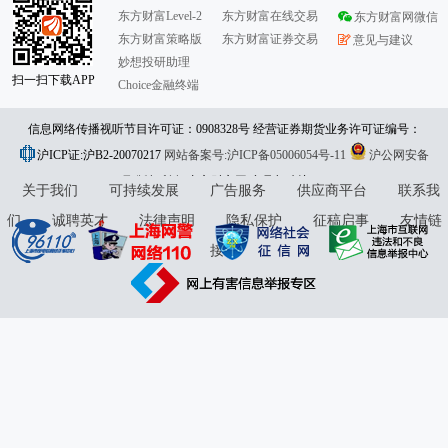
东方财富Level-2
东方财富在线交易
东方财富网微信
东方财富策略版
东方财富证券交易
意见与建议
妙想投研助理
扫一扫下载APP
Choice金融终端
信息网络传播视听节目许可证：0908328号 经营证券期货业务许可证编号：
沪ICP证:沪B2-20070217
913101046312860336 违法和不良信息举报:021-61278686 举报邮箱：
网站备案号:沪ICP备05006054号-11
沪公网安备
31010402000120号
版权所有:东方财富网
jubao@eastmoney.com
意见与建议:4000300059/952500
关于我们
可持续发展
广告服务
供应商平台
联系我
们
诚聘英才
法律声明
隐私保护
征稿启事
友情链
接