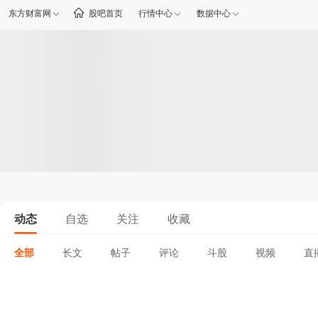
东方财富网
股吧首页
行情中心
数据中心
动态
自选
关注
收藏
全部
长文
帖子
评论
斗股
视频
直