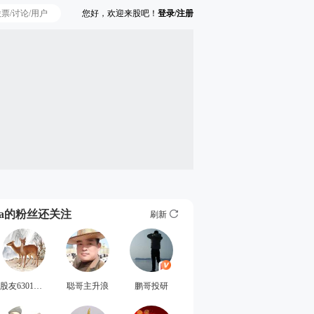
您好，欢迎来股吧！
登录/注册
Ta的粉丝还关注
刷新
股友6301OM3809
聪哥主升浪
鹏哥投研