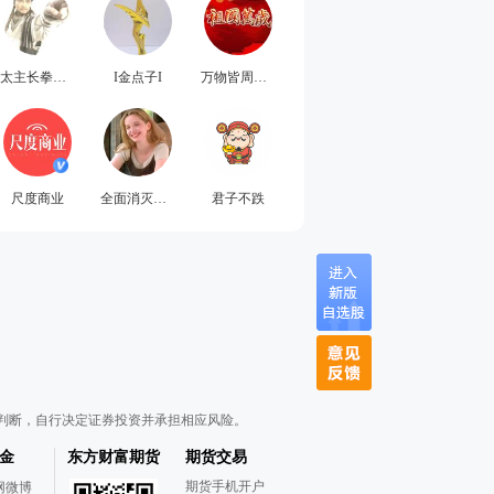
太主长拳擒龙功
I金点子I
万物皆周期吖
尺度商业
全面消灭低价股
君子不跌
判断，自行决定证券投资并承担相应风险。
金
东方财富期货
期货交易
期货手机开户
网微博