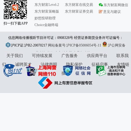
东方财富Level-2
东方财富在线交易
东方财富网微信
东方财富策略版
东方财富证券交易
意见与建议
妙想投研助理
扫一扫下载APP
Choice金融终端
信息网络传播视听节目许可证：0908328号 经营证券期货业务许可证编号：
沪ICP证:沪B2-20070217
913101046312860336 违法和不良信息举报:021-61278686 举报邮箱：
网站备案号:沪ICP备05006054号-11
沪公网安备
31010402000120号
版权所有:东方财富网
jubao@eastmoney.com
意见与建议:4000300059/952500
关于我们
可持续发展
广告服务
供应商平台
联系我
们
诚聘英才
法律声明
隐私保护
征稿启事
友情链
接