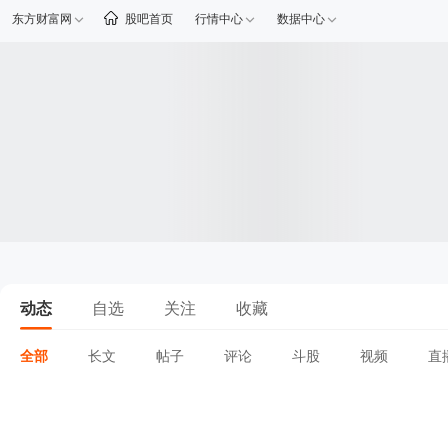
东方财富网
股吧首页
行情中心
数据中心
动态
自选
关注
收藏
全部
长文
帖子
评论
斗股
视频
直