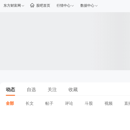
东方财富网
股吧首页
行情中心
数据中心
动态
自选
关注
收藏
全部
长文
帖子
评论
斗股
视频
直