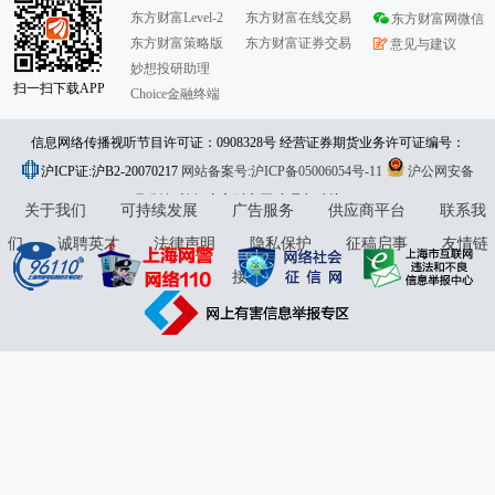
东方财富Level-2
东方财富在线交易
东方财富网微信
东方财富策略版
东方财富证券交易
意见与建议
妙想投研助理
扫一扫下载APP
Choice金融终端
信息网络传播视听节目许可证：0908328号 经营证券期货业务许可证编号：
沪ICP证:沪B2-20070217
913101046312860336 违法和不良信息举报:021-61278686 举报邮箱：
网站备案号:沪ICP备05006054号-11
沪公网安备
31010402000120号
版权所有:东方财富网
jubao@eastmoney.com
意见与建议:4000300059/952500
关于我们
可持续发展
广告服务
供应商平台
联系我
们
诚聘英才
法律声明
隐私保护
征稿启事
友情链
接