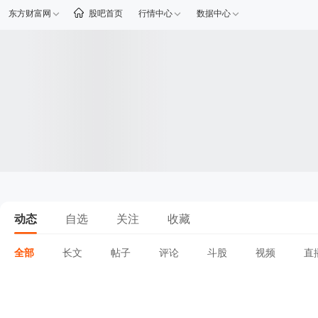
东方财富网
股吧首页
行情中心
数据中心
动态
自选
关注
收藏
全部
长文
帖子
评论
斗股
视频
直