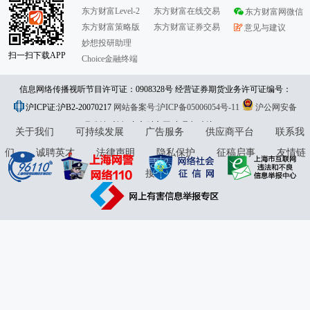
东方财富Level-2
东方财富在线交易
东方财富网微信
东方财富策略版
东方财富证券交易
意见与建议
妙想投研助理
扫一扫下载APP
Choice金融终端
信息网络传播视听节目许可证：0908328号 经营证券期货业务许可证编号：
沪ICP证:沪B2-20070217
913101046312860336 违法和不良信息举报:021-61278686 举报邮箱：
网站备案号:沪ICP备05006054号-11
沪公网安备
31010402000120号
版权所有:东方财富网
jubao@eastmoney.com
意见与建议:4000300059/952500
关于我们
可持续发展
广告服务
供应商平台
联系我
们
诚聘英才
法律声明
隐私保护
征稿启事
友情链
接