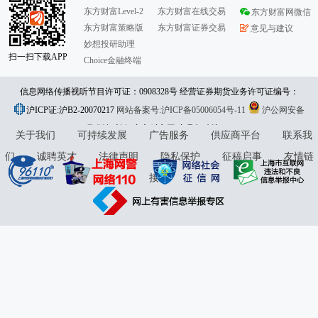
东方财富Level-2
东方财富在线交易
东方财富网微信
东方财富策略版
东方财富证券交易
意见与建议
妙想投研助理
扫一扫下载APP
Choice金融终端
信息网络传播视听节目许可证：0908328号 经营证券期货业务许可证编号：
沪ICP证:沪B2-20070217
913101046312860336 违法和不良信息举报:021-61278686 举报邮箱：
网站备案号:沪ICP备05006054号-11
沪公网安备
31010402000120号
版权所有:东方财富网
jubao@eastmoney.com
意见与建议:4000300059/952500
关于我们
可持续发展
广告服务
供应商平台
联系我
们
诚聘英才
法律声明
隐私保护
征稿启事
友情链
接