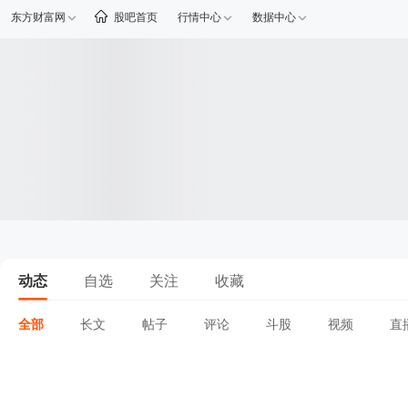
东方财富网
股吧首页
行情中心
数据中心
动态
自选
关注
收藏
全部
长文
帖子
评论
斗股
视频
直