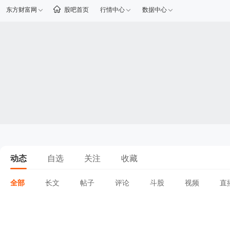
东方财富网
股吧首页
行情中心
数据中心
动态
自选
关注
收藏
全部
长文
帖子
评论
斗股
视频
直