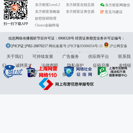
东方财富Level-2
东方财富在线交易
东方财富网微信
东方财富策略版
东方财富证券交易
意见与建议
妙想投研助理
扫一扫下载APP
Choice金融终端
信息网络传播视听节目许可证：0908328号 经营证券期货业务许可证编号：
沪ICP证:沪B2-20070217
913101046312860336 违法和不良信息举报:021-61278686 举报邮箱：
网站备案号:沪ICP备05006054号-11
沪公网安备
31010402000120号
版权所有:东方财富网
jubao@eastmoney.com
意见与建议:4000300059/952500
关于我们
可持续发展
广告服务
供应商平台
联系我
们
诚聘英才
法律声明
隐私保护
征稿启事
友情链
接