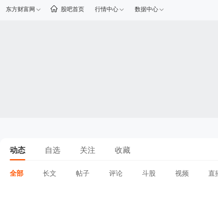
东方财富网
股吧首页
行情中心
数据中心
动态
自选
关注
收藏
全部
长文
帖子
评论
斗股
视频
直