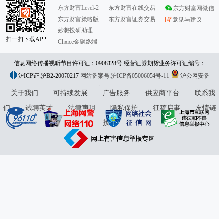
东方财富Level-2
东方财富在线交易
东方财富网微信
东方财富策略版
东方财富证券交易
意见与建议
妙想投研助理
扫一扫下载APP
Choice金融终端
信息网络传播视听节目许可证：0908328号 经营证券期货业务许可证编号：
沪ICP证:沪B2-20070217
913101046312860336 违法和不良信息举报:021-61278686 举报邮箱：
网站备案号:沪ICP备05006054号-11
沪公网安备
31010402000120号
版权所有:东方财富网
jubao@eastmoney.com
意见与建议:4000300059/952500
关于我们
可持续发展
广告服务
供应商平台
联系我
们
诚聘英才
法律声明
隐私保护
征稿启事
友情链
接