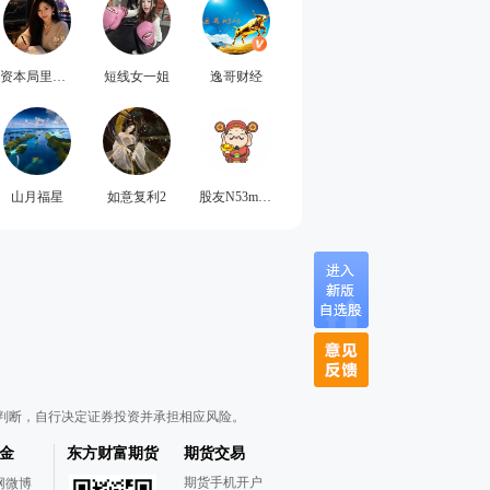
资本局里的知夏
短线女一姐
逸哥财经
山月福星
如意复利2
股友N53m932050
判断，自行决定证券投资并承担相应风险。
金
东方财富期货
期货交易
期货手机开户
网微博