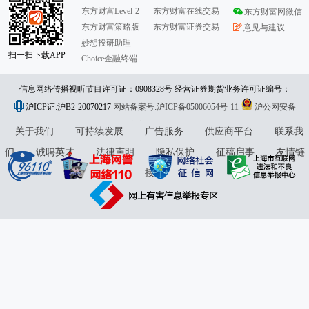
东方财富Level-2
东方财富在线交易
东方财富网微信
东方财富策略版
东方财富证券交易
意见与建议
妙想投研助理
扫一扫下载APP
Choice金融终端
信息网络传播视听节目许可证：0908328号 经营证券期货业务许可证编号：
沪ICP证:沪B2-20070217
913101046312860336 违法和不良信息举报:021-61278686 举报邮箱：
网站备案号:沪ICP备05006054号-11
沪公网安备
31010402000120号
版权所有:东方财富网
jubao@eastmoney.com
意见与建议:4000300059/952500
关于我们
可持续发展
广告服务
供应商平台
联系我
们
诚聘英才
法律声明
隐私保护
征稿启事
友情链
接