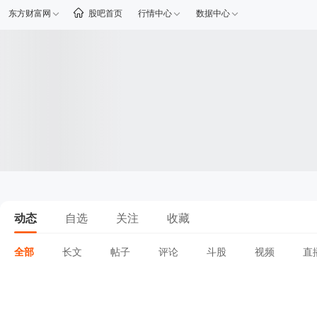
东方财富网
股吧首页
行情中心
数据中心
动态
自选
关注
收藏
全部
长文
帖子
评论
斗股
视频
直