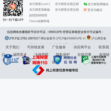
东方财富Level-2
东方财富在线交易
东方财富网微信
东方财富策略版
东方财富证券交易
意见与建议
妙想投研助理
扫一扫下载APP
Choice金融终端
信息网络传播视听节目许可证：0908328号 经营证券期货业务许可证编号：
沪ICP证:沪B2-20070217
913101046312860336 违法和不良信息举报:021-61278686 举报邮箱：
网站备案号:沪ICP备05006054号-11
沪公网安备
31010402000120号
版权所有:东方财富网
jubao@eastmoney.com
意见与建议:4000300059/952500
关于我们
可持续发展
广告服务
供应商平台
联系我
们
诚聘英才
法律声明
隐私保护
征稿启事
友情链
接