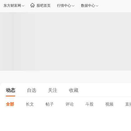
东方财富网
股吧首页
行情中心
数据中心
动态
自选
关注
收藏
全部
长文
帖子
评论
斗股
视频
直