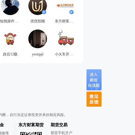
短线操作刘大狗
优优投顾
东方财富证券
跌宕12载
yesirppl
小火车开动了GT
判断，自行决定证券投资并承担相应风险。
金
东方财富期货
期货交易
期货手机开户
网微博