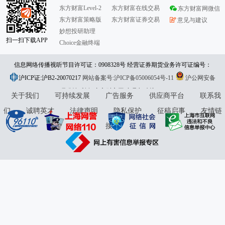
东方财富Level-2
东方财富在线交易
东方财富网微信
东方财富策略版
东方财富证券交易
意见与建议
妙想投研助理
扫一扫下载APP
Choice金融终端
信息网络传播视听节目许可证：0908328号 经营证券期货业务许可证编号：
沪ICP证:沪B2-20070217
913101046312860336 违法和不良信息举报:021-61278686 举报邮箱：
网站备案号:沪ICP备05006054号-11
沪公网安备
31010402000120号
版权所有:东方财富网
jubao@eastmoney.com
意见与建议:4000300059/952500
关于我们
可持续发展
广告服务
供应商平台
联系我
们
诚聘英才
法律声明
隐私保护
征稿启事
友情链
接