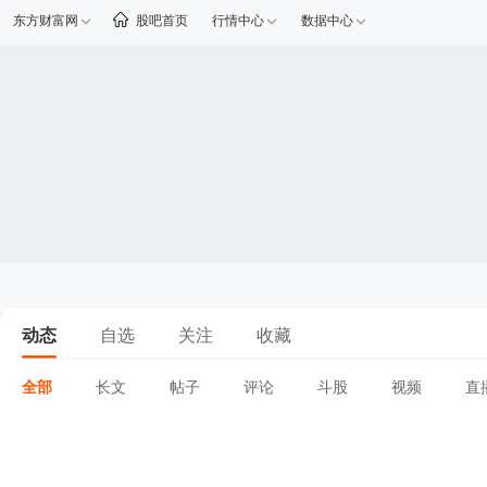
东方财富网
股吧首页
行情中心
数据中心
动态
自选
关注
收藏
全部
长文
帖子
评论
斗股
视频
直