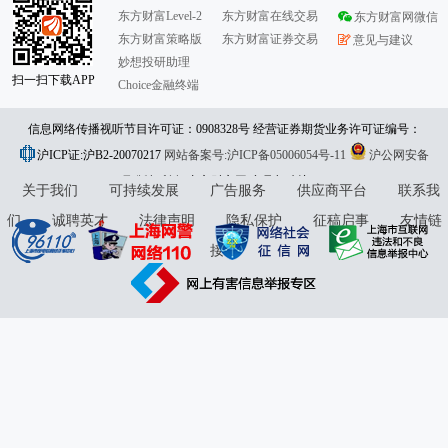
东方财富Level-2
东方财富在线交易
东方财富网微信
东方财富策略版
东方财富证券交易
意见与建议
妙想投研助理
扫一扫下载APP
Choice金融终端
信息网络传播视听节目许可证：0908328号 经营证券期货业务许可证编号：
沪ICP证:沪B2-20070217
913101046312860336 违法和不良信息举报:021-61278686 举报邮箱：
网站备案号:沪ICP备05006054号-11
沪公网安备
31010402000120号
版权所有:东方财富网
jubao@eastmoney.com
意见与建议:4000300059/952500
关于我们
可持续发展
广告服务
供应商平台
联系我
们
诚聘英才
法律声明
隐私保护
征稿启事
友情链
接