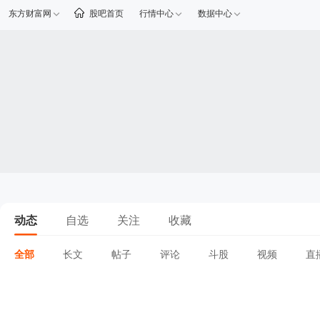
东方财富网
股吧首页
行情中心
数据中心
动态
自选
关注
收藏
全部
长文
帖子
评论
斗股
视频
直