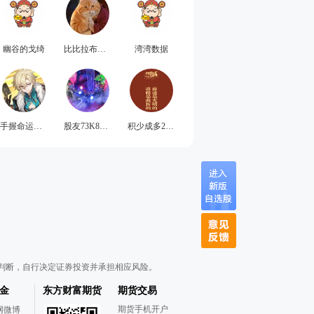
幽谷的戈绮
比比拉布拉多
湾湾数据
手握命运的筹码
股友73K88P9916
积少成多2024
判断，自行决定证券投资并承担相应风险。
金
东方财富期货
期货交易
期货手机开户
网微博