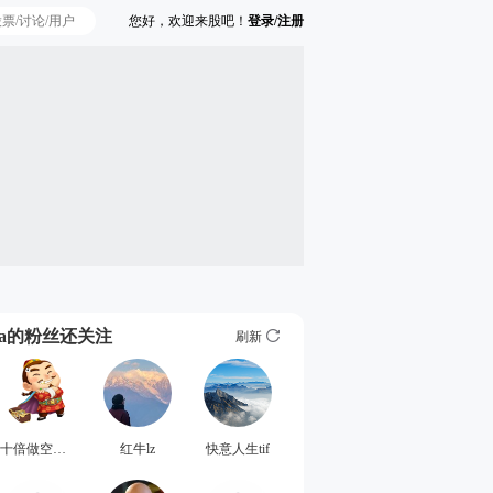
您好，欢迎来股吧！
登录/注册
Ta的粉丝还关注
刷新
十倍做空蚼桩
红牛lz
快意人生tif