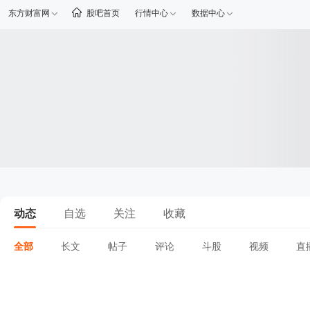
东方财富网
股吧首页
行情中心
数据中心
动态
自选
关注
收藏
全部
长文
帖子
评论
斗股
视频
直