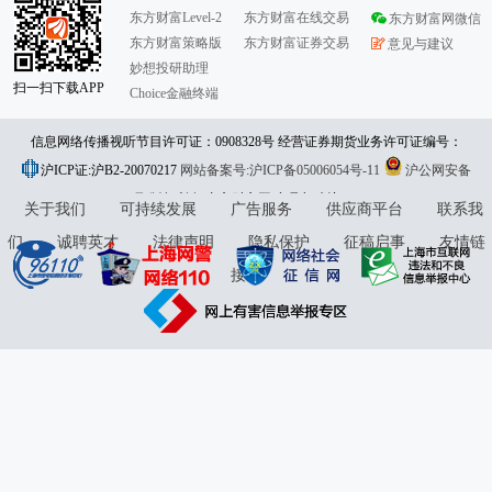
东方财富Level-2
东方财富在线交易
东方财富网微信
东方财富策略版
东方财富证券交易
意见与建议
妙想投研助理
扫一扫下载APP
Choice金融终端
信息网络传播视听节目许可证：0908328号 经营证券期货业务许可证编号：
沪ICP证:沪B2-20070217
913101046312860336 违法和不良信息举报:021-61278686 举报邮箱：
网站备案号:沪ICP备05006054号-11
沪公网安备
31010402000120号
版权所有:东方财富网
jubao@eastmoney.com
意见与建议:4000300059/952500
关于我们
可持续发展
广告服务
供应商平台
联系我
们
诚聘英才
法律声明
隐私保护
征稿启事
友情链
接