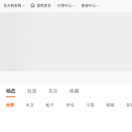
东方财富网
股吧首页
行情中心
数据中心
动态
自选
关注
收藏
全部
长文
帖子
评论
斗股
视频
直