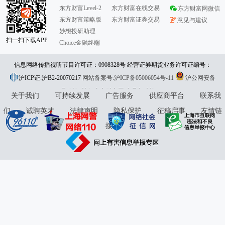
东方财富Level-2
东方财富在线交易
东方财富网微信
东方财富策略版
东方财富证券交易
意见与建议
妙想投研助理
扫一扫下载APP
Choice金融终端
信息网络传播视听节目许可证：0908328号 经营证券期货业务许可证编号：
沪ICP证:沪B2-20070217
913101046312860336 违法和不良信息举报:021-61278686 举报邮箱：
网站备案号:沪ICP备05006054号-11
沪公网安备
31010402000120号
版权所有:东方财富网
jubao@eastmoney.com
意见与建议:4000300059/952500
关于我们
可持续发展
广告服务
供应商平台
联系我
们
诚聘英才
法律声明
隐私保护
征稿启事
友情链
接