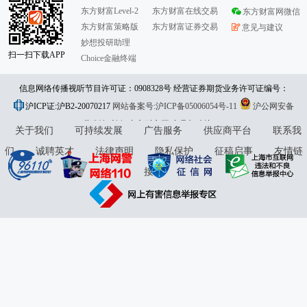
东方财富Level-2
东方财富在线交易
东方财富网微信
东方财富策略版
东方财富证券交易
意见与建议
妙想投研助理
扫一扫下载APP
Choice金融终端
信息网络传播视听节目许可证：0908328号 经营证券期货业务许可证编号：
沪ICP证:沪B2-20070217
913101046312860336 违法和不良信息举报:021-61278686 举报邮箱：
网站备案号:沪ICP备05006054号-11
沪公网安备
31010402000120号
版权所有:东方财富网
jubao@eastmoney.com
意见与建议:4000300059/952500
关于我们
可持续发展
广告服务
供应商平台
联系我
们
诚聘英才
法律声明
隐私保护
征稿启事
友情链
接