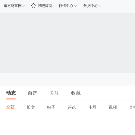
东方财富网
股吧首页
行情中心
数据中心
动态
自选
关注
收藏
全部
长文
帖子
评论
斗股
视频
直