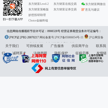
东方财富Level-2
东方财富在线交易
东方财富网微信
东方财富策略版
东方财富证券交易
意见与建议
妙想投研助理
扫一扫下载APP
Choice金融终端
信息网络传播视听节目许可证：0908328号 经营证券期货业务许可证编号：
沪ICP证:沪B2-20070217
913101046312860336 违法和不良信息举报:021-61278686 举报邮箱：
网站备案号:沪ICP备05006054号-11
沪公网安备
31010402000120号
版权所有:东方财富网
jubao@eastmoney.com
意见与建议:4000300059/952500
关于我们
可持续发展
广告服务
供应商平台
联系我
们
诚聘英才
法律声明
隐私保护
征稿启事
友情链
接