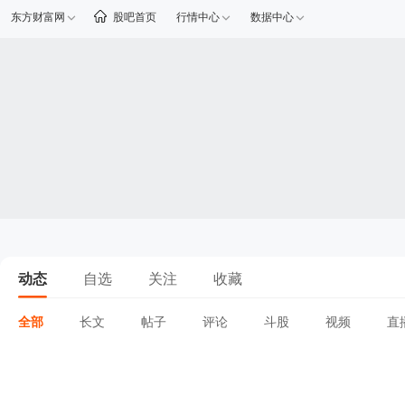
东方财富网
股吧首页
行情中心
数据中心
动态
自选
关注
收藏
全部
长文
帖子
评论
斗股
视频
直