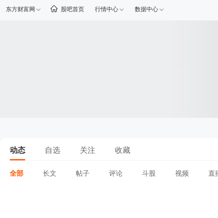
东方财富网
股吧首页
行情中心
数据中心
动态
自选
关注
收藏
全部
长文
帖子
评论
斗股
视频
直