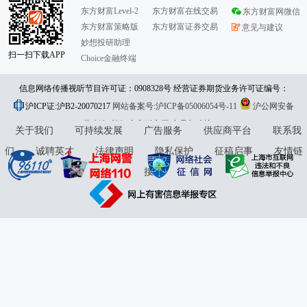
东方财富Level-2
东方财富在线交易
东方财富网微信
东方财富策略版
东方财富证券交易
意见与建议
妙想投研助理
扫一扫下载APP
Choice金融终端
信息网络传播视听节目许可证：0908328号 经营证券期货业务许可证编号：
沪ICP证:沪B2-20070217
913101046312860336 违法和不良信息举报:021-61278686 举报邮箱：
网站备案号:沪ICP备05006054号-11
沪公网安备
31010402000120号
版权所有:东方财富网
jubao@eastmoney.com
意见与建议:4000300059/952500
关于我们
可持续发展
广告服务
供应商平台
联系我
们
诚聘英才
法律声明
隐私保护
征稿启事
友情链
接