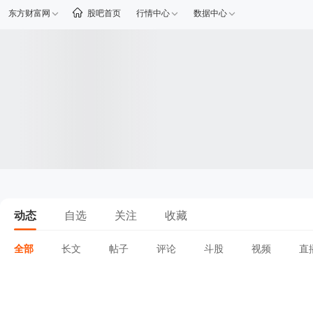
东方财富网
股吧首页
行情中心
数据中心
动态
自选
关注
收藏
全部
长文
帖子
评论
斗股
视频
直