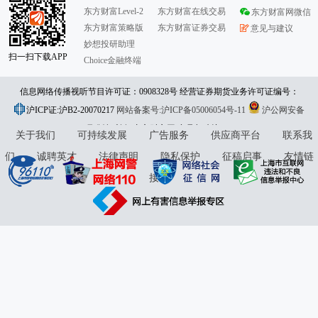
东方财富Level-2
东方财富在线交易
东方财富网微信
东方财富策略版
东方财富证券交易
意见与建议
妙想投研助理
扫一扫下载APP
Choice金融终端
信息网络传播视听节目许可证：0908328号 经营证券期货业务许可证编号：
沪ICP证:沪B2-20070217
913101046312860336 违法和不良信息举报:021-61278686 举报邮箱：
网站备案号:沪ICP备05006054号-11
沪公网安备
31010402000120号
版权所有:东方财富网
jubao@eastmoney.com
意见与建议:4000300059/952500
关于我们
可持续发展
广告服务
供应商平台
联系我
们
诚聘英才
法律声明
隐私保护
征稿启事
友情链
接