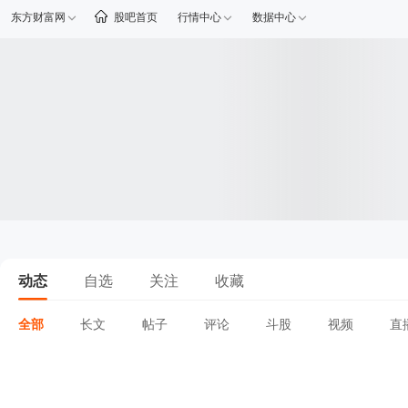
东方财富网
股吧首页
行情中心
数据中心
动态
自选
关注
收藏
全部
长文
帖子
评论
斗股
视频
直