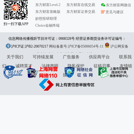
东方财富Level-2
东方财富在线交易
东方财富网微信
东方财富策略版
东方财富证券交易
意见与建议
妙想投研助理
扫一扫下载APP
Choice金融终端
信息网络传播视听节目许可证：0908328号 经营证券期货业务许可证编号：
沪ICP证:沪B2-20070217
913101046312860336 违法和不良信息举报:021-61278686 举报邮箱：
网站备案号:沪ICP备05006054号-11
沪公网安备
31010402000120号
版权所有:东方财富网
jubao@eastmoney.com
意见与建议:4000300059/952500
关于我们
可持续发展
广告服务
供应商平台
联系我
们
诚聘英才
法律声明
隐私保护
征稿启事
友情链
接