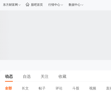
东方财富网
股吧首页
行情中心
数据中心
动态
自选
关注
收藏
全部
长文
帖子
评论
斗股
视频
直