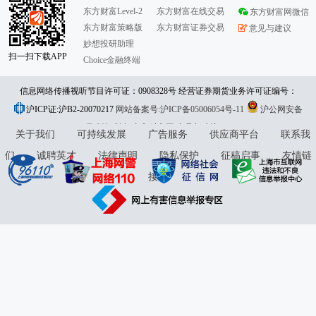
东方财富Level-2
东方财富在线交易
东方财富网微信
东方财富策略版
东方财富证券交易
意见与建议
妙想投研助理
扫一扫下载APP
Choice金融终端
信息网络传播视听节目许可证：0908328号 经营证券期货业务许可证编号：
沪ICP证:沪B2-20070217
913101046312860336 违法和不良信息举报:021-61278686 举报邮箱：
网站备案号:沪ICP备05006054号-11
沪公网安备
31010402000120号
版权所有:东方财富网
jubao@eastmoney.com
意见与建议:4000300059/952500
关于我们
可持续发展
广告服务
供应商平台
联系我
们
诚聘英才
法律声明
隐私保护
征稿启事
友情链
接