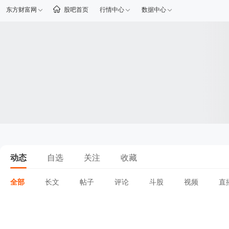
东方财富网
股吧首页
行情中心
数据中心
动态
自选
关注
收藏
全部
长文
帖子
评论
斗股
视频
直