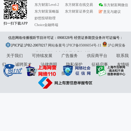
东方财富Level-2
东方财富在线交易
东方财富网微信
东方财富策略版
东方财富证券交易
意见与建议
妙想投研助理
扫一扫下载APP
Choice金融终端
信息网络传播视听节目许可证：0908328号 经营证券期货业务许可证编号：
沪ICP证:沪B2-20070217
913101046312860336 违法和不良信息举报:021-61278686 举报邮箱：
网站备案号:沪ICP备05006054号-11
沪公网安备
31010402000120号
版权所有:东方财富网
jubao@eastmoney.com
意见与建议:4000300059/952500
关于我们
可持续发展
广告服务
供应商平台
联系我
们
诚聘英才
法律声明
隐私保护
征稿启事
友情链
接