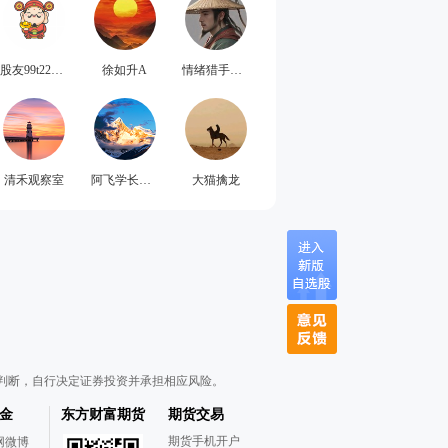
股友99t22w3731
徐如升A
情绪猎手羽哥
清禾观察室
阿飞学长笔记
大猫擒龙
判断，自行决定证券投资并承担相应风险。
金
东方财富期货
期货交易
期货手机开户
网微博