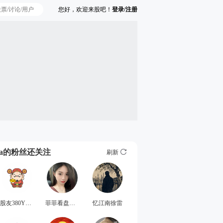
您好，欢迎来股吧！
登录/注册
Ta的粉丝还关注
刷新
股友380Y306c59
菲菲看盘日记
忆江南徐雷