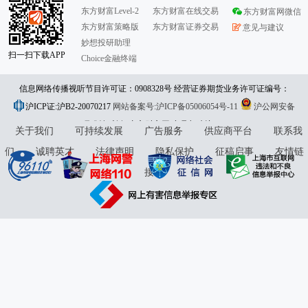
东方财富Level-2
东方财富在线交易
东方财富网微信
东方财富策略版
东方财富证券交易
意见与建议
妙想投研助理
扫一扫下载APP
Choice金融终端
信息网络传播视听节目许可证：0908328号 经营证券期货业务许可证编号：
沪ICP证:沪B2-20070217
913101046312860336 违法和不良信息举报:021-61278686 举报邮箱：
网站备案号:沪ICP备05006054号-11
沪公网安备
31010402000120号
版权所有:东方财富网
jubao@eastmoney.com
意见与建议:4000300059/952500
关于我们
可持续发展
广告服务
供应商平台
联系我
们
诚聘英才
法律声明
隐私保护
征稿启事
友情链
接