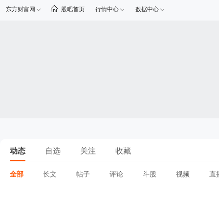
东方财富网
股吧首页
行情中心
数据中心
动态
自选
关注
收藏
全部
长文
帖子
评论
斗股
视频
直