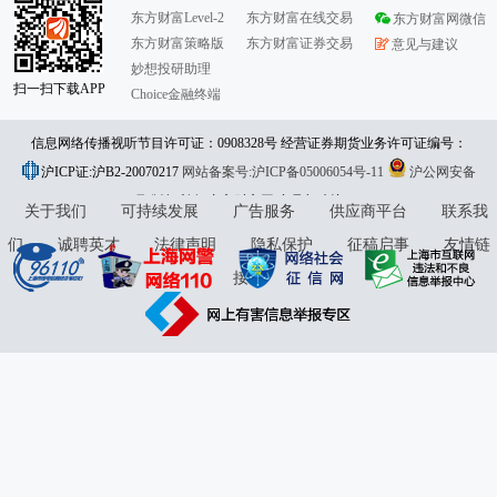
东方财富Level-2
东方财富在线交易
东方财富网微信
东方财富策略版
东方财富证券交易
意见与建议
妙想投研助理
扫一扫下载APP
Choice金融终端
信息网络传播视听节目许可证：0908328号 经营证券期货业务许可证编号：
沪ICP证:沪B2-20070217
913101046312860336 违法和不良信息举报:021-61278686 举报邮箱：
网站备案号:沪ICP备05006054号-11
沪公网安备
31010402000120号
版权所有:东方财富网
jubao@eastmoney.com
意见与建议:4000300059/952500
关于我们
可持续发展
广告服务
供应商平台
联系我
们
诚聘英才
法律声明
隐私保护
征稿启事
友情链
接