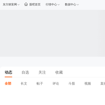
东方财富网
股吧首页
行情中心
数据中心
动态
自选
关注
收藏
全部
长文
帖子
评论
斗股
视频
直