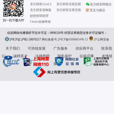
东方财富Level-2
东方财富在线交易
东方财富网微信
东方财富策略版
东方财富证券交易
意见与建议
妙想投研助理
扫一扫下载APP
Choice金融终端
信息网络传播视听节目许可证：0908328号 经营证券期货业务许可证编号：
沪ICP证:沪B2-20070217
913101046312860336 违法和不良信息举报:021-61278686 举报邮箱：
网站备案号:沪ICP备05006054号-11
沪公网安备
31010402000120号
版权所有:东方财富网
jubao@eastmoney.com
意见与建议:4000300059/952500
关于我们
可持续发展
广告服务
供应商平台
联系我
们
诚聘英才
法律声明
隐私保护
征稿启事
友情链
接