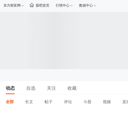
东方财富网
股吧首页
行情中心
数据中心
动态
自选
关注
收藏
全部
长文
帖子
评论
斗股
视频
直