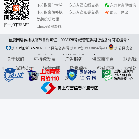
东方财富Level-2
东方财富在线交易
东方财富网微信
东方财富策略版
东方财富证券交易
意见与建议
妙想投研助理
扫一扫下载APP
Choice金融终端
信息网络传播视听节目许可证：0908328号 经营证券期货业务许可证编号：
沪ICP证:沪B2-20070217
913101046312860336 违法和不良信息举报:021-61278686 举报邮箱：
网站备案号:沪ICP备05006054号-11
沪公网安备
31010402000120号
版权所有:东方财富网
jubao@eastmoney.com
意见与建议:4000300059/952500
关于我们
可持续发展
广告服务
供应商平台
联系我
们
诚聘英才
法律声明
隐私保护
征稿启事
友情链
接