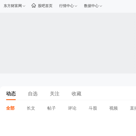
东方财富网
股吧首页
行情中心
数据中心
动态
自选
关注
收藏
全部
长文
帖子
评论
斗股
视频
直