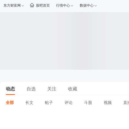
东方财富网
股吧首页
行情中心
数据中心
动态
自选
关注
收藏
全部
长文
帖子
评论
斗股
视频
直