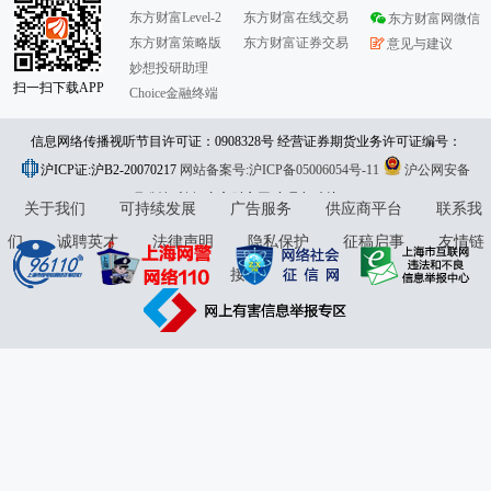
东方财富Level-2
东方财富在线交易
东方财富网微信
东方财富策略版
东方财富证券交易
意见与建议
妙想投研助理
扫一扫下载APP
Choice金融终端
信息网络传播视听节目许可证：0908328号 经营证券期货业务许可证编号：
沪ICP证:沪B2-20070217
913101046312860336 违法和不良信息举报:021-61278686 举报邮箱：
网站备案号:沪ICP备05006054号-11
沪公网安备
31010402000120号
版权所有:东方财富网
jubao@eastmoney.com
意见与建议:4000300059/952500
关于我们
可持续发展
广告服务
供应商平台
联系我
们
诚聘英才
法律声明
隐私保护
征稿启事
友情链
接