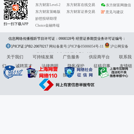
东方财富Level-2
东方财富在线交易
东方财富网微信
东方财富策略版
东方财富证券交易
意见与建议
妙想投研助理
扫一扫下载APP
Choice金融终端
信息网络传播视听节目许可证：0908328号 经营证券期货业务许可证编号：
沪ICP证:沪B2-20070217
913101046312860336 违法和不良信息举报:021-61278686 举报邮箱：
网站备案号:沪ICP备05006054号-11
沪公网安备
31010402000120号
版权所有:东方财富网
jubao@eastmoney.com
意见与建议:4000300059/952500
关于我们
可持续发展
广告服务
供应商平台
联系我
们
诚聘英才
法律声明
隐私保护
征稿启事
友情链
接