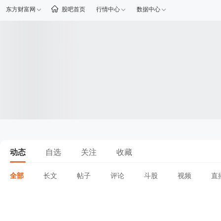
东方财富网
股吧首页
行情中心
数据中心
动态
自选
关注
收藏
全部
长文
帖子
评论
斗股
视频
直