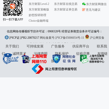
东方财富Level-2
东方财富在线交易
东方财富网微信
东方财富策略版
东方财富证券交易
意见与建议
妙想投研助理
扫一扫下载APP
Choice金融终端
信息网络传播视听节目许可证：0908328号 经营证券期货业务许可证编号：
沪ICP证:沪B2-20070217
913101046312860336 违法和不良信息举报:021-61278686 举报邮箱：
网站备案号:沪ICP备05006054号-11
沪公网安备
31010402000120号
版权所有:东方财富网
jubao@eastmoney.com
意见与建议:4000300059/952500
关于我们
可持续发展
广告服务
供应商平台
联系我
们
诚聘英才
法律声明
隐私保护
征稿启事
友情链
接