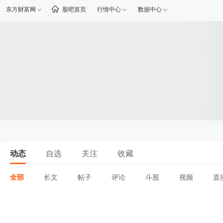
东方财富网
股吧首页
行情中心
数据中心
动态
自选
关注
收藏
全部
长文
帖子
评论
斗股
视频
直