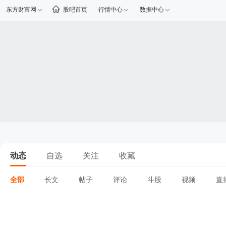
东方财富网
股吧首页
行情中心
数据中心
动态
自选
关注
收藏
全部
长文
帖子
评论
斗股
视频
直