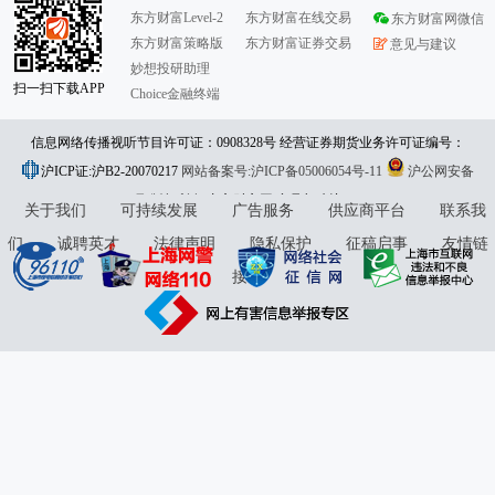
东方财富Level-2
东方财富在线交易
东方财富网微信
东方财富策略版
东方财富证券交易
意见与建议
妙想投研助理
扫一扫下载APP
Choice金融终端
信息网络传播视听节目许可证：0908328号 经营证券期货业务许可证编号：
沪ICP证:沪B2-20070217
913101046312860336 违法和不良信息举报:021-61278686 举报邮箱：
网站备案号:沪ICP备05006054号-11
沪公网安备
31010402000120号
版权所有:东方财富网
jubao@eastmoney.com
意见与建议:4000300059/952500
关于我们
可持续发展
广告服务
供应商平台
联系我
们
诚聘英才
法律声明
隐私保护
征稿启事
友情链
接