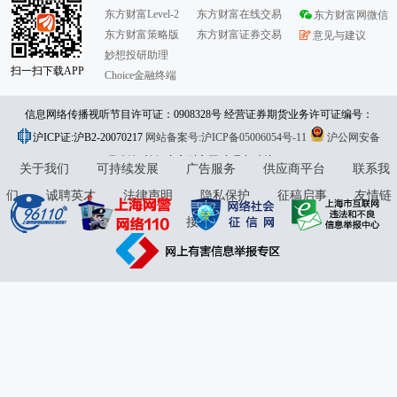
东方财富Level-2
东方财富在线交易
东方财富网微信
东方财富策略版
东方财富证券交易
意见与建议
妙想投研助理
扫一扫下载APP
Choice金融终端
信息网络传播视听节目许可证：0908328号 经营证券期货业务许可证编号：
沪ICP证:沪B2-20070217
913101046312860336 违法和不良信息举报:021-61278686 举报邮箱：
网站备案号:沪ICP备05006054号-11
沪公网安备
31010402000120号
版权所有:东方财富网
jubao@eastmoney.com
意见与建议:4000300059/952500
关于我们
可持续发展
广告服务
供应商平台
联系我
们
诚聘英才
法律声明
隐私保护
征稿启事
友情链
接