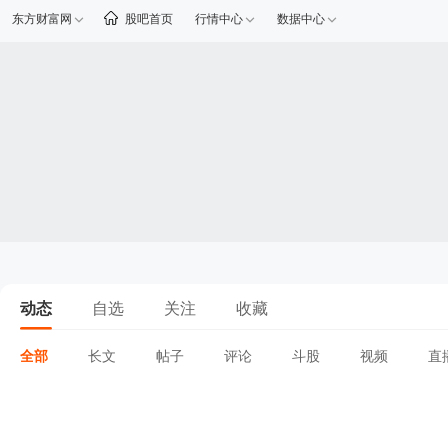
东方财富网
股吧首页
行情中心
数据中心
动态
自选
关注
收藏
全部
长文
帖子
评论
斗股
视频
直