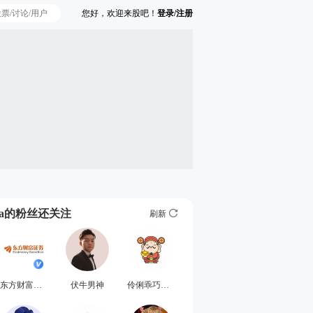
您好，欢迎来股吧！
登录/注册
Ta的粉丝还关注
刷新
东方财富证券
伏牛男神
伶俐乖巧的顾琰松