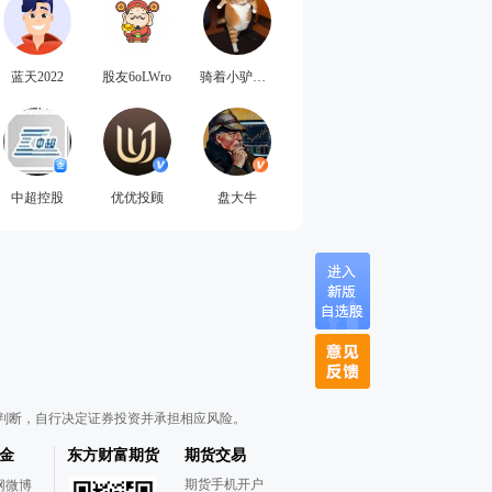
蓝天2022
股友6oLWro
骑着小驴的吕布
中超控股
优优投顾
盘大牛
判断，自行决定证券投资并承担相应风险。
金
东方财富期货
期货交易
期货手机开户
网微博