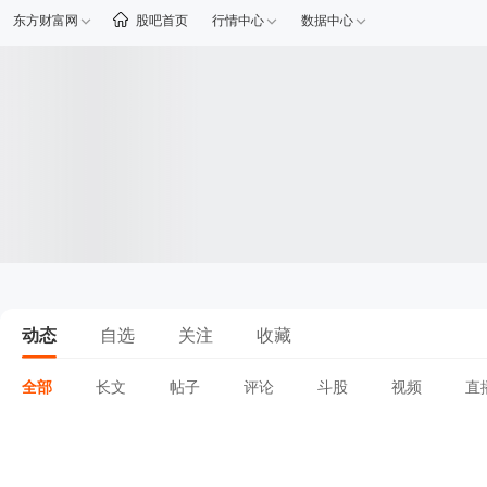
东方财富网
股吧首页
行情中心
数据中心
动态
自选
关注
收藏
全部
长文
帖子
评论
斗股
视频
直