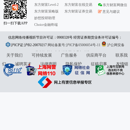
东方财富Level-2
东方财富在线交易
东方财富网微信
东方财富策略版
东方财富证券交易
意见与建议
妙想投研助理
扫一扫下载APP
Choice金融终端
信息网络传播视听节目许可证：0908328号 经营证券期货业务许可证编号：
沪ICP证:沪B2-20070217
913101046312860336 违法和不良信息举报:021-61278686 举报邮箱：
网站备案号:沪ICP备05006054号-11
沪公网安备
31010402000120号
版权所有:东方财富网
jubao@eastmoney.com
意见与建议:4000300059/952500
关于我们
可持续发展
广告服务
供应商平台
联系我
们
诚聘英才
法律声明
隐私保护
征稿启事
友情链
接