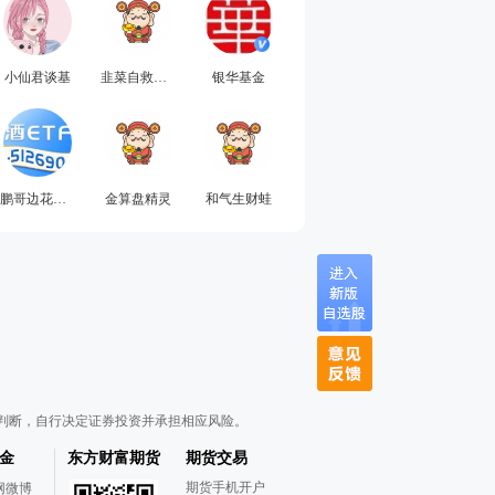
小仙君谈基
韭菜自救指南66
银华基金
鹏哥边花边赚
金算盘精灵
和气生财蛙
判断，自行决定证券投资并承担相应风险。
金
东方财富期货
期货交易
期货手机开户
网微博